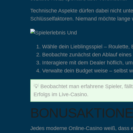
Technische Aspekte dürfen dabei nicht unte
Schlüsselfaktoren. Niemand möchte lange w
Wähle dein Lieblingsspiel – Roulette, 
Beobachte zunächst den Ablauf eines S
Interagiere mit dem Dealer höflich, um
Verwalte dein Budget weise – selbst w
💡 Beobachtet man erfahrene Spieler, fäll
Erfolgs im Live-Casino.
BONUSAKTIONE
Jedes moderne Online-Casino weiß, dass e