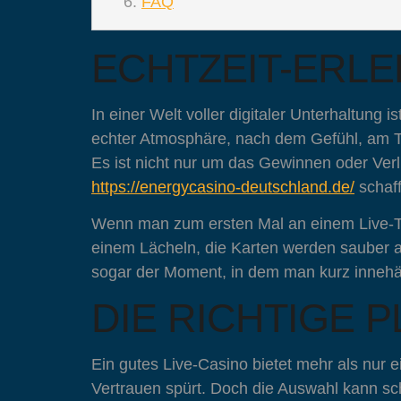
FAQ
ECHTZEIT-ERLE
In einer Welt voller digitaler Unterhaltun
echter Atmosphäre, nach dem Gefühl, am T
Es ist nicht nur um das Gewinnen oder Verl
https://energycasino-deutschland.de/
schaff
Wenn man zum ersten Mal an einem Live-Tisc
einem Lächeln, die Karten werden sauber auf
sogar der Moment, in dem man kurz innehält 
DIE RICHTIGE 
Ein gutes Live-Casino bietet mehr als nur 
Vertrauen spürt. Doch die Auswahl kann sch