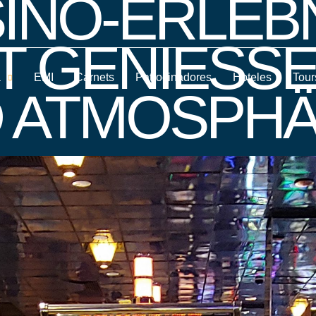
SINO-ERLEBN
 GENIESSEN
a
EMI
Carnets
Patrocinadores
Hoteles
Tour
 ATMOSPHÄ