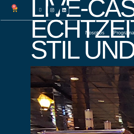
LIVE-CA
0
ECHTZEIT
Nosotros
Program
TIL UND