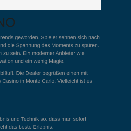
INO
n Trends geworden. Spieler sehnen sich nach
 und die Spannung des Moments zu spüren.
m zu sein. Ein moderner Anbieter wie
ovation und ein wenig Magie.
abläuft. Die Dealer begrüßen einen mit
Casino in Monte Carlo. Vielleicht ist es
ebnis und Technik so, dass man sofort
cht das beste Erlebnis.