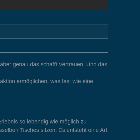
 aber genau das schafft Vertrauen. Und das
aktion ermöglichen, was fast wie eine
rlebnis so lebendig wie möglich zu
elben Tisches sitzen. Es entsteht eine Art