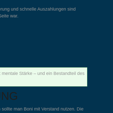
uerung und schnelle Auszahlungen sind
eite war.
t mentale Stärke – und ein Bestandteil des
UNG
sollte man Boni mit Verstand nutzen. Die