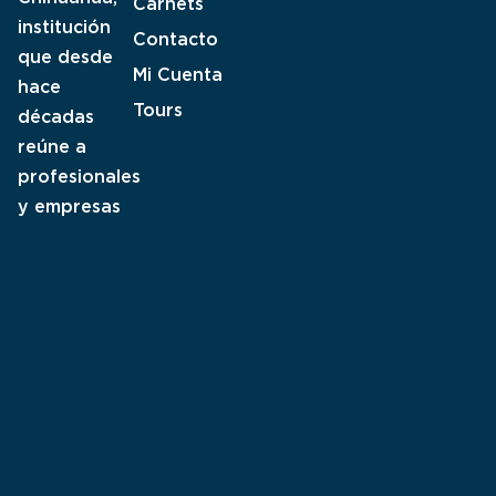
Carnets
institución
Contacto
que desde
Mi Cuenta
hace
Tours
décadas
reúne a
profesionales
y empresas
para el
desarrollo
minero-
metalúrgico
en México.
Términos y condiciones