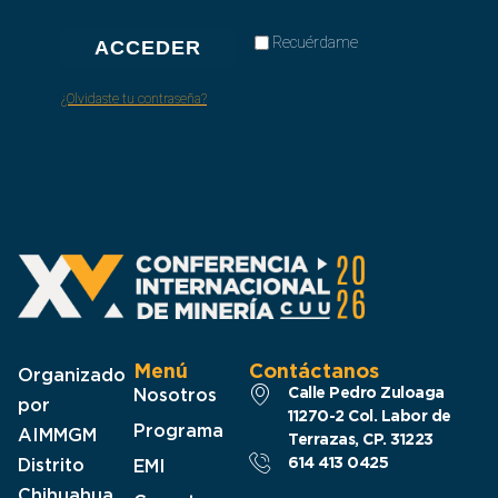
Recuérdame
ACCEDER
¿Olvidaste tu contraseña?
Menú
Contáctanos
Organizado
Calle Pedro Zuloaga
Nosotros
por
11270-2 Col. Labor de
Programa
AIMMGM
Terrazas, CP. 31223​
614 413 0425
Distrito
EMI
Chihuahua,