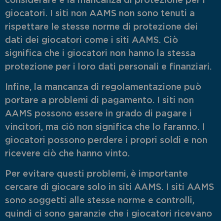
giocatori. I siti non AAMS non sono tenuti a
rispettare le stesse norme di protezione dei
dati dei giocatori come i siti AAMS. Ciò
significa che i giocatori non hanno la stessa
protezione per i loro dati personali e finanziari.
Infine, la mancanza di regolamentazione può
portare a problemi di pagamento. I siti non
AAMS possono essere in grado di pagare i
vincitori, ma ciò non significa che lo faranno. I
giocatori possono perdere i propri soldi e non
ricevere ciò che hanno vinto.
Per evitare questi problemi, è importante
cercare di giocare solo in siti AAMS. I siti AAMS
sono soggetti alle stesse norme e controlli,
quindi ci sono garanzie che i giocatori ricevano