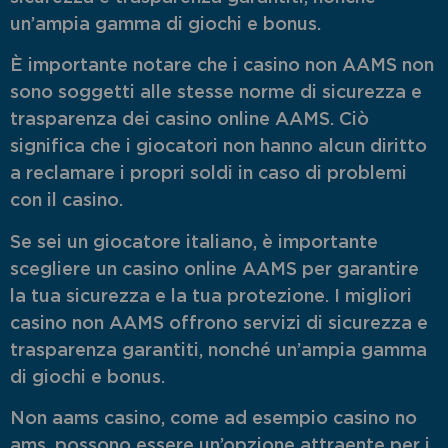
un’ampia gamma di giochi e bonus.
È importante notare che i casino non AAMS non
sono soggetti alle stesse norme di sicurezza e
trasparenza dei casino online AAMS. Ciò
significa che i giocatori non hanno alcun diritto
a reclamare i propri soldi in caso di problemi
con il casino.
Se sei un giocatore italiano, è importante
scegliere un casino online AAMS per garantire
la tua sicurezza e la tua protezione. I migliori
casino non AAMS offrono servizi di sicurezza e
trasparenza garantiti, nonché un’ampia gamma
di giochi e bonus.
Non aams casino, come ad esempio casino no
ams, possono essere un’opzione attraente per i