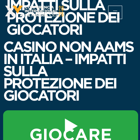
IMPATTI SULLA
PROTEZIONE DEI
GIOCATORI
CASINO NON AAMS
IN ITALIA – IMPATTI
SULLA
PROTEZIONE DEI
GIOCATORI
▶️
GIOCARE