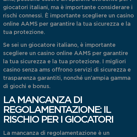
giocatori italiani, ma è importante considerare i
rischi connessi. È importante scegliere un casino
online AAMS per garantire la tua sicurezza e la
tua protezione.
Se sei un giocatore italiano, è importante
scegliere un casino online AAMS per garantire
la tua sicurezza e la tua protezione. I migliori
casino senza ams offrono servizi di sicurezza e
trasparenza garantiti, nonché un’ampia gamma
di giochi e bonus.
LA MANCANZA DI
REGOLAMENTAZIONE: IL
RISCHIO PER I GIOCATORI
La mancanza di regolamentazione è un