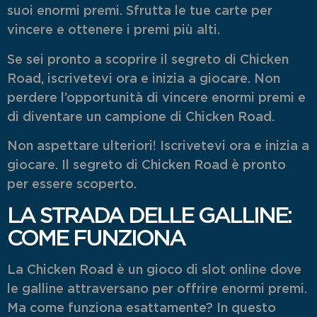
suoi enormi premi. Sfrutta le tue carte per
vincere e ottenere i premi più alti.
Se sei pronto a scoprire il segreto di Chicken
Road, iscrivetevi ora e inizia a giocare. Non
perdere l’opportunità di vincere enormi premi e
di diventare un campione di Chicken Road.
Non aspettare ulteriori! Iscrivetevi ora e inizia a
giocare. Il segreto di Chicken Road è pronto
per essere scoperto.
LA STRADA DELLE GALLINE:
COME FUNZIONA
La Chicken Road è un gioco di slot online dove
le galline attraversano per offrire enormi premi.
Ma come funziona esattamente? In questo