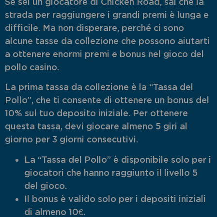
Se sei un giocatore di Chicken Road, sai che la
strada per raggiungere i grandi premi è lunga e
difficile. Ma non disperare, perché ci sono
alcune tasse da collezione che possono aiutarti
a ottenere enormi premi e bonus nel gioco del
pollo casino.
La prima tassa da collezione è la “Tassa del
Pollo”, che ti consente di ottenere un bonus del
10% sul tuo deposito iniziale. Per ottenere
questa tassa, devi giocare almeno 5 giri al
giorno per 3 giorni consecutivi.
La “Tassa del Pollo” è disponibile solo per i
giocatori che hanno raggiunto il livello 5
del gioco.
Il bonus è valido solo per i depositi iniziali
di almeno 10€.