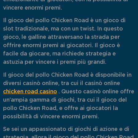
vincere enormi premi.
Il gioco del pollo Chicken Road è un gioco di
slot tradizionale, ma con un twist. In questo
gioco, le galline attraversano la strada per
offrire enormi premi ai giocatori. Il gioco è
facile da giocare, ma richiede strategia e
astuzia per vincere i premi più grandi.
Il gioco del pollo Chicken Road è disponibile in
diversi casinò online, tra cui il casinò online
chicken road casino
. Questo casinò online offre
un’ampia gamma di giochi, tra cui il gioco del
pollo Chicken Road, e offre ai giocatori la
possibilità di vincere enormi premi.
Se sei un appassionato di giochi di azione e di
strategia, allora il gioco del pollo Chicken Road