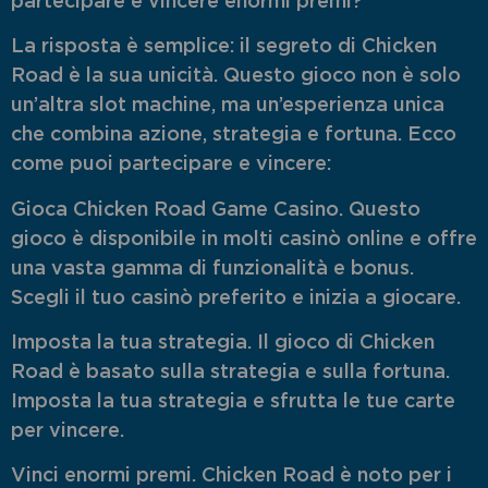
La risposta è semplice: il segreto di Chicken
Road è la sua unicità. Questo gioco non è solo
un’altra slot machine, ma un’esperienza unica
che combina azione, strategia e fortuna. Ecco
come puoi partecipare e vincere:
Gioca Chicken Road Game Casino. Questo
gioco è disponibile in molti casinò online e offre
una vasta gamma di funzionalità e bonus.
Scegli il tuo casinò preferito e inizia a giocare.
Imposta la tua strategia. Il gioco di Chicken
Road è basato sulla strategia e sulla fortuna.
Imposta la tua strategia e sfrutta le tue carte
per vincere.
Vinci enormi premi. Chicken Road è noto per i