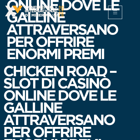
ONLINE DOVE LE
GALLINE
ATTRAVERSANO
PER OFFRIRE
ENORMI PREMI
CHICKEN ROAD –
SLOT DI CASINÒ
ONLINE DOVE LE
GALLINE
ATTRAVERSANO
PER OFFRIRE