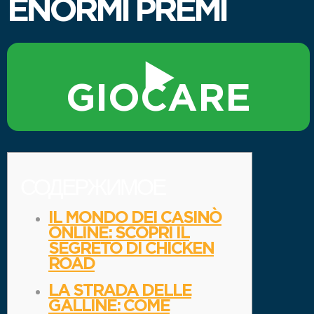
ENORMI PREMI
▶️
GIOCARE
СОДЕРЖИМОЕ
IL MONDO DEI CASINÒ
ONLINE: SCOPRI IL
SEGRETO DI CHICKEN
ROAD
LA STRADA DELLE
GALLINE: COME