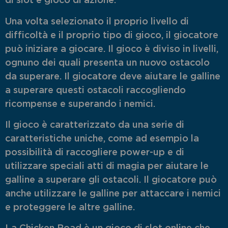
Una volta selezionato il proprio livello di
difficoltà e il proprio tipo di gioco, il giocatore
può iniziare a giocare. Il gioco è diviso in livelli,
ognuno dei quali presenta un nuovo ostacolo
da superare. Il giocatore deve aiutare le galline
a superare questi ostacoli raccogliendo
ricompense e superando i nemici.
Il gioco è caratterizzato da una serie di
caratteristiche uniche, come ad esempio la
possibilità di raccogliere power-up e di
utilizzare speciali atti di magia per aiutare le
galline a superare gli ostacoli. Il giocatore può
anche utilizzare le galline per attaccare i nemici
e proteggere le altre galline.
La Chicken Road è un gioco di slot online che