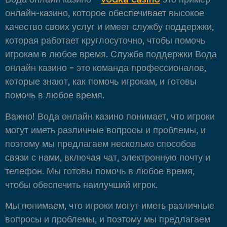
онлайн-казино, которое обеспечивает высокое
качество своих услуг и имеет службу поддержки,
которая работает круглосуточно, чтобы помочь
игрокам в любое время. Служба поддержки Вода
онлайн казино – это команда профессионалов,
которые знают, как помочь игрокам, и готовы
помочь в любое время.
Важно! Вода онлайн казино понимает, что игроки
могут иметь различные вопросы и проблемы, и
поэтому мы предлагаем несколько способов
связи с нами, включая чат, электронную почту и
телефон. Мы готовы помочь в любое время,
чтобы обеспечить наилучший игрок.
Мы понимаем, что игроки могут иметь различные
вопросы и проблемы, и поэтому мы предлагаем