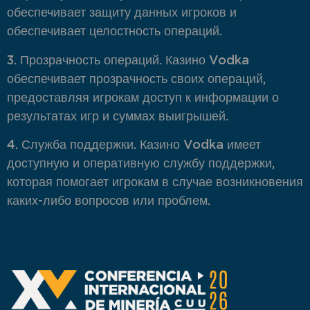
обеспечивает защиту данных игроков и
обеспечивает целостность операций.
3. Прозрачность операций. Казино Vodka
обеспечивает прозрачность своих операций,
предоставляя игрокам доступ к информации о
результатах игр и суммах выигрышей.
4. Служба поддержки. Казино Vodka имеет
доступную и оперативную службу поддержки,
которая помогает игрокам в случае возникновения
каких-либо вопросов или проблем.