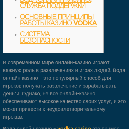
СЛУЖБА ПОДДЕРЖКИ
ОСНОВНЫЕ ПРИНЦИПЫ
РАБОТЫ КАЗИНО VODKA
СИСТЕМА
БЕЗОПАСНОСТИ
В современном мире онлайн-казино играют
важную роль в развлечениях и играх людей. Вода
онлайн казино – это популярный способ для
игроков получать развлечение и зарабатывать
деньги. Однако, не все онлайн-казино
обеспечивают высокое качество своих услуг, и это
может привести к неудовлетворительному
игрокам.
Вода онлайн казино –
vodka casino
это пример