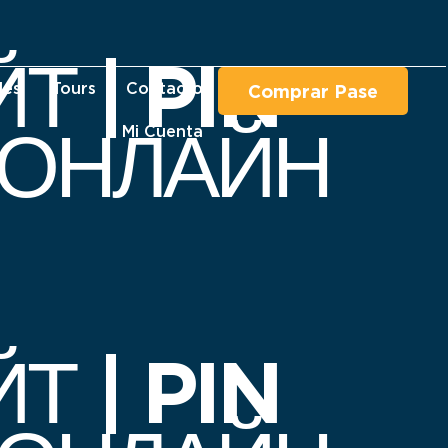
 | PIN
les
Tours
Contacto
Comprar Pase
 ОНЛАЙН
Mi Cuenta
 | PIN