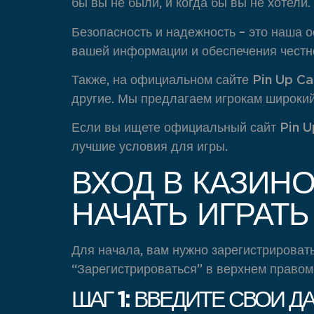
бы вы не были, и когда бы вы не хотели.
Безопасность и надежность – это наша 
вашей информации и обеспечения честн
Также, на официальном сайте Pin Up Ca
другие. Мы предлагаем игрокам широкий 
Если вы ищете официальный сайт Pin Up
лучшие условия для игры.
ВХОД В КАЗИНО
НАЧАТЬ ИГРАТЬ
Для начала, вам нужно зарегистрировать
“Зарегистрироваться” в верхнем правом 
ШАГ 1: ВВЕДИТЕ СВОИ 