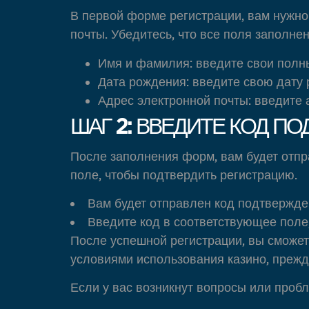
В первой форме регистрации, вам нужно
почты. Убедитесь, что все поля заполне
Имя и фамилия: введите свои полн
Дата рождения: введите свою дату 
Адрес электронной почты: введите 
ШАГ 2: ВВЕДИТЕ КОД П
После заполнения форм, вам будет отпр
поле, чтобы подтвердить регистрацию.
Вам будет отправлен код подтвержде
Введите код в соответствующее поле
После успешной регистрации, вы сможете
условиями использования казино, прежде
Если у вас возникнут вопросы или пробл