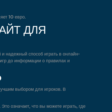
яет 10 евро.
АЙТ ДЛЯ
 и надежный способ играть в онлайн-
 игр до информации о правилах и
O
лучшим выбором для игроков. В
то означает, что вы можете играть, где