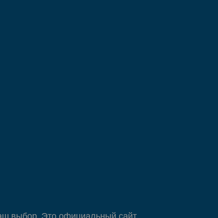
ваш выбор. Это официальный сайт,