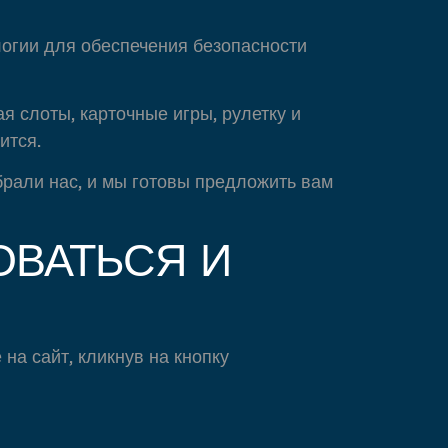
логии для обеспечения безопасности
 слоты, карточные игры, рулетку и
ится.
брали нас, и мы готовы предложить вам
ОВАТЬСЯ И
на сайт, кликнув на кнопку