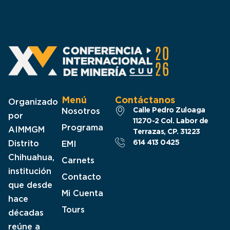
Menú
Contáctanos
Organizado
Calle Pedro Zuloaga
Nosotros
por
11270-2 Col. Labor de
Programa
AIMMGM
Terrazas, CP. 31223​
614 413 0425
Distrito
EMI
Chihuahua,
Carnets
institución
Contacto
que desde
Mi Cuenta
hace
Tours
décadas
reúne a