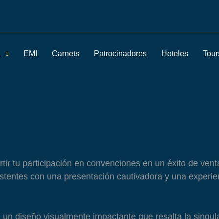
a
EMI
Carnets
Patrocinadores
Hoteles
Tour
tir tu participación en convenciones en un éxito de ven
istentes con una presentación cautivadora y una experie
un diseño visualmente impactante que resalta la singul